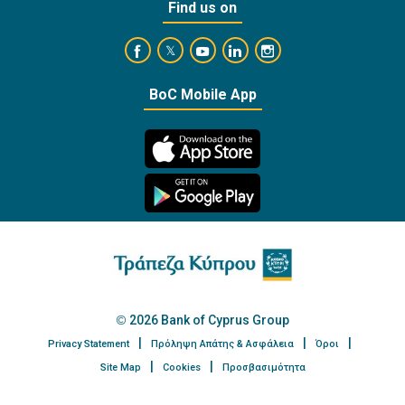
Find us on
https://www.facebook.com/BankofCyprusOffi
https://www.youtube.com/user/Ba
https://www.linkedin.com/
https://www.instagra
https://twitter.com/bankofcyprus_
BoC Mobile App
2026 Bank of Cyprus Group
Privacy Statement
Πρόληψη Απάτης & Ασφάλεια
Όροι
Site Map
Cookies
Προσβασιμότητα