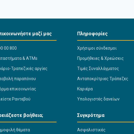
πικοινωνήστε μαζί μας
Πληροφορίες
0 00 800
Χρήσιμοι σύνδεσμοι
αταστήματα & ΑΤΜs
Προμήθειες & Χρεώσεις
ράριο-Τραπεζικές αργίες
Τιμές Συναλλάγματος
ποβολή παραπόνου
Ανταποκρίτριες Τράπεζες
όρμα επικοινωνίας
Καριέρα
λείστε Ραντεβού
Υπολογιστές δανείων
ρειάζεστε βοήθεια;
Συγκρότημα
ημοφιλή θέματα
Ασφαλιστικές