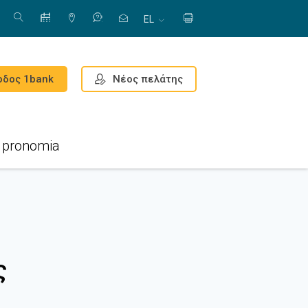
EL
Νέος πελάτης
οδος 1bank
pronomia
ς