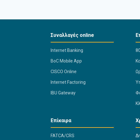
Συναλλαγές online
Ε
Internet Banking
80
BoC Mobile App
K
CISCO Online
Ω
Internet Factoring
Υ
IBU Gateway
Φ
Κ
Επίκαιρα
Χ
FATCA/CRS
Δ